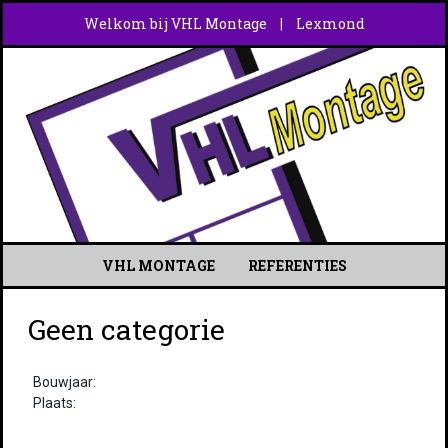
Welkom bij VHL Montage
Lexmond
|
Skip
VHL MONTAGE
REFERENTIES
to
content
Geen categorie
Bouwjaar:
Plaats: